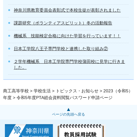
神奈川県教育委員会表彰式で本校生徒が表彰されました
課題研究（ボランティアスピリット）冬の活動報告
機械系 技能検定合格に向けた学習を行っています！！
日本工学院八王子専門学校と連携した取り組み②
２学年機械系 日本工学院専門学校蒲田校に見学に行きま
した。
商工高等学校
>
学校生活
>
トピックス・お知らせ
>
2023（令和5）
年度
> 令和5年度PTA総会資料閲覧パスワード申請ページ
ページの先頭へ戻る