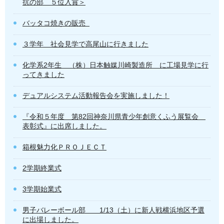
抗の部 ５位入賞＞
バッタコ焼きの販売
３学年 社会見学で高尾山に行きました
化学系2年生 （株）日本触媒川崎製造所 に工場見学に行
ってきました
デュアルシステム活動報告会を実施しました！
『令和５年度 第82回神奈川県青少年創意くふう展覧会
表彰式』に出席しました。
箱根魅力化ＰＲＯＪＥＣＴ
2学期終業式
3学期始業式
男子バレーボール部 1/13（土）に新人戦横浜地区予選
に出場しました。