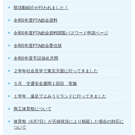
部活動紹介が行われました！
令和5年度PTA総会資料
令和5年度PTA総会資料閲覧パスワード申請ページ
令和5年度PTA総会委任状
令和5年度手話強化月間
２学年社会見学で東京方面に行ってきました
５月 交通安全週間１回目 実施
１学年 遠足でよみうりランドに行ってきました
商工体育祭について
体育祭（6月7日）が天候状況により順延した場合の対応に
ついて