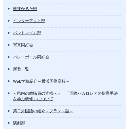
競技かるた部
インターアクト部
パントマイム部
写真同好会
バレーボール同好会
新着一覧
Web学校紹介～横浜国際高校～
＜県内の教職員の皆様へ＞ 「国際バカロレアの指導手法
を学ぶ研修」について
第二外国語の紹介～フランス語～
演劇部