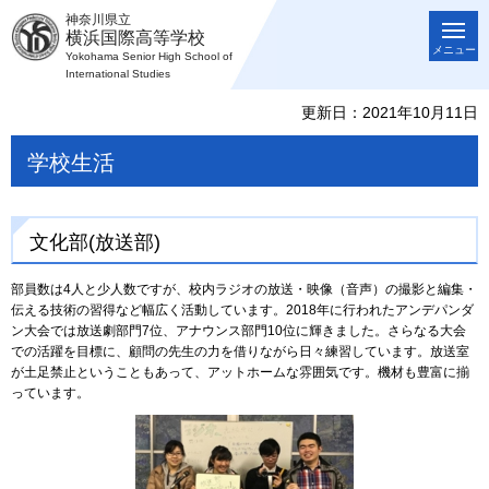
神奈川県立
横浜国際高等学校
メニュー
Yokohama Senior High School of
International Studies
更新日：2021年10月11日
学校生活
文化部(放送部)
部員数は4人と少人数ですが、校内ラジオの放送・映像（音声）の撮影と編集・
伝える技術の習得など幅広く活動しています。2018年に行われたアンデパンダ
ン大会では放送劇部門7位、アナウンス部門10位に輝きました。さらなる大会
での活躍を目標に、顧問の先生の力を借りながら日々練習しています。放送室
が土足禁止ということもあって、アットホームな雰囲気です。機材も豊富に揃
っています。