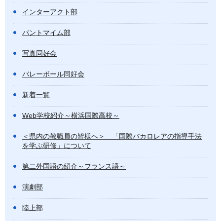
インターアクト部
パントマイム部
写真同好会
バレーボール同好会
新着一覧
Web学校紹介～横浜国際高校～
＜県内の教職員の皆様へ＞ 「国際バカロレアの指導手法
を学ぶ研修」について
第二外国語の紹介～フランス語～
演劇部
陸上部