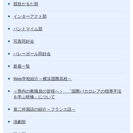
競技かるた部
インターアクト部
パントマイム部
写真同好会
バレーボール同好会
新着一覧
Web学校紹介～横浜国際高校～
＜県内の教職員の皆様へ＞ 「国際バカロレアの指導手法
を学ぶ研修」について
第二外国語の紹介～フランス語～
演劇部