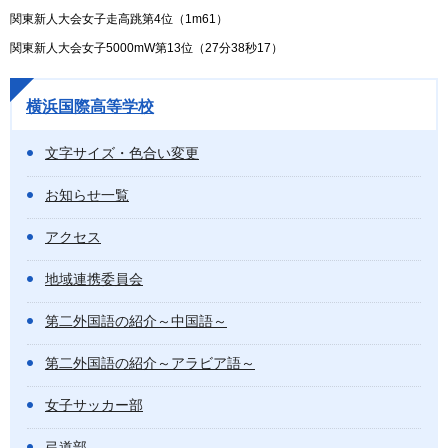
関東新人大会女子走高跳第4位（1m61）
関東新人大会女子5000mW第13位（27分38秒17）
横浜国際高等学校
文字サイズ・色合い変更
お知らせ一覧
アクセス
地域連携委員会
第二外国語の紹介～中国語～
第二外国語の紹介～アラビア語～
女子サッカー部
弓道部