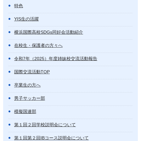
特色
YIS生の活躍
横浜国際高校SDGs同好会活動紹介
在校生・保護者の方々へ
令和7年（2025）年度姉妹校交流活動報告
国際交流活動TOP
卒業生の方へ
男子サッカー部
模擬国連部
第１回２回学校説明会について
第１回第２回IBコース説明会について