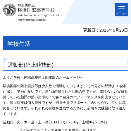
神奈川県立
横浜国際高等学校
メニュー
Yokohama Senior High School of
International Studies
更新日：2025年5月23日
学校生活
運動部(陸上競技部)
ようこそ横浜国際高校陸上競技部のホームページへ
横浜国際の陸上競技部は少人数で活動していますが、その分どの部活よりも絆
が深く、笑顔が多いです。週4回の限られた活動の中ですが、素晴らしい実績を
持っている顧問の熱い指導の下で各々自分のパフォーマンスを向上させていま
す。陸上競技は個人競技ですが、部員全員でサポートし合いながら、互いに高
め合っています。それぞれの目標を達成するために、前向きに練習に取り組ん
でいます。
活動日：火・木・金・土（平日16時30分〜18時、土曜9時〜12時）
大会等の予定によって変更になる場合があります。