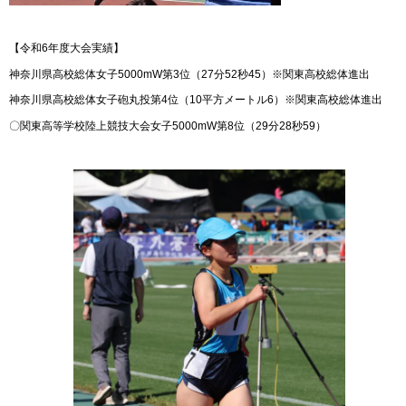
【令和6年度大会実績】
神奈川県高校総体女子5000mW第3位（27分52秒45）※関東高校総体進出
神奈川県高校総体女子砲丸投第4位（10平方メートル6）※関東高校総体進出
〇関東高等学校陸上競技大会女子5000mW第8位（29分28秒59）