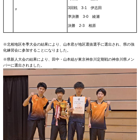
3回戦 3-1 伊志田
〃
準決勝 3-0 綾瀬
決勝 2-3 相原
※北相地区冬季大会の結果により、山本君が地区選抜選手に選出され、県の強
化練習会に参加することになりました。
※県新人大会の結果により、田中・山本組が東京神奈川定期戦の神奈川県メン
バーに選出されました。