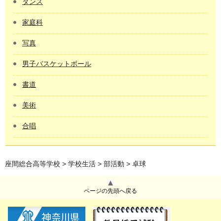
ダンス
家庭科
写真
男子バスケットボール
書道
美術
合唱
座間総合高等学校
>
学校生活
>
部活動
> 卓球
ページの先頭へ戻る