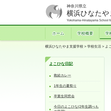
神奈川県立
横浜ひなたや
Yokohama-Hinatayama School fo
ホーム
学校概要
学
横浜ひなたやま支援学校
>
学校生活
>
よ
よこひな日記
救給カレー
1年生の夏祭り
卒業生同窓会
今日のよこひな(2年生調べも