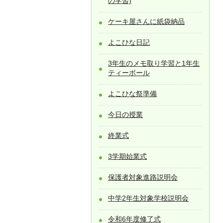
の学習)
ケーキ屋さんに紙袋納品
よこひな日記
3年生のメモ取り学習と1年生
ティーボール
よこひな祭準備
今日の授業
終業式
3学期始業式
保護者対象進路説明会
中学2年生対象学校説明会
令和6年度修了式