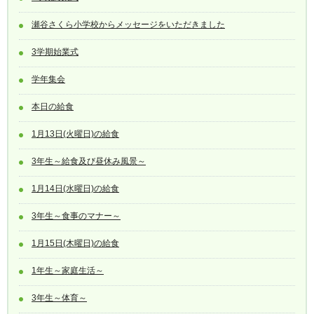
瀬谷さくら小学校からメッセージをいただきました
3学期始業式
学年集会
本日の給食
1月13日(火曜日)の給食
3年生～給食及び昼休み風景～
1月14日(水曜日)の給食
3年生～食事のマナー～
1月15日(木曜日)の給食
1年生～家庭生活～
3年生～体育～