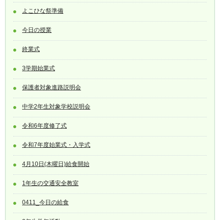
よこひな祭準備
今日の授業
終業式
3学期始業式
保護者対象進路説明会
中学2年生対象学校説明会
令和6年度修了式
令和7年度始業式・入学式
4月10日(木曜日)給食開始
1年生の交通安全教室
0411_今日の給食