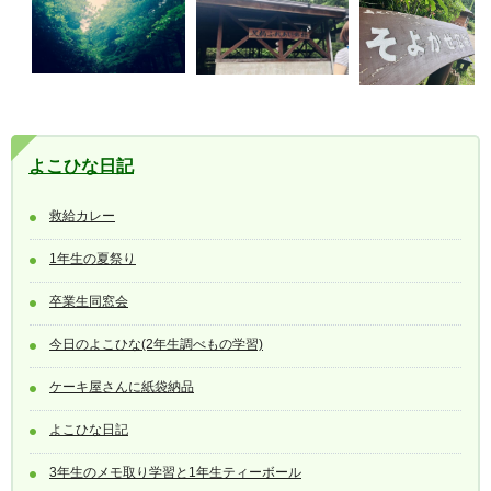
よこひな日記
救給カレー
1年生の夏祭り
卒業生同窓会
今日のよこひな(2年生調べもの学習)
ケーキ屋さんに紙袋納品
よこひな日記
3年生のメモ取り学習と1年生ティーボール