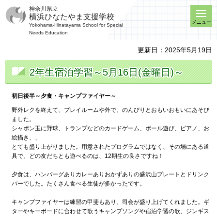
神奈川県立
横浜ひなたやま支援学校
メニュー
Yokohama-Hinatayama School for Special
Needs Education
更新日：2025年5月19日
2年生宿泊学習～5月16日(金曜日)～
初日後半～夕食・キャンプファイヤー～
野外レクを終えて、プレイルームや外で、のんびりとおもいおもいにあそび
ました。
シャボン玉に野球、トランプなどのカードゲーム、ボール遊び、ピアノ、お
絵描き、、
とても盛り上がりました。用意されたプログラムではなく、その場にある道
具で、どの友だちとも遊べるのは、12期生の良さですね！
夕食は、ハンバーグありカレーありおかずありの盛沢山プレートとドリンク
バーでした。たくさん食べる生徒が多かったです。
キャンプファイヤーは練習の甲斐もあり、司会が盛り上げてくれました。ギ
ターやキーボードに合わせて歌うキャンプソングや宿泊学習の歌、ジンギス