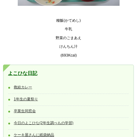
糧飯(かてめし)
牛乳
野菜のごまあえ
けんちん汁
(693Kcal)
よこひな日記
救給カレー
1年生の夏祭り
卒業生同窓会
今日のよこひな(2年生調べもの学習)
ケーキ屋さんに紙袋納品