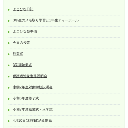
よこひな日記
3年生のメモ取り学習と1年生ティーボール
よこひな祭準備
今日の授業
終業式
3学期始業式
保護者対象進路説明会
中学2年生対象学校説明会
令和6年度修了式
令和7年度始業式・入学式
4月10日(木曜日)給食開始