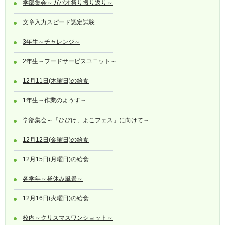
学部集会～ガパオ祭り振り返り～
文章入力スピード認定試験
3年生～チャレンジ～
2年生～フードサービスユニット～
12月11日(木曜日)の給食
1年生～作業のようす～
学部集会～「ひびけ、よこフェス」に向けて～
12月12日(金曜日)の給食
12月15日(月曜日)の給食
各学年～昼休み風景～
12月16日(火曜日)の給食
校内～クリスマスワンショット～