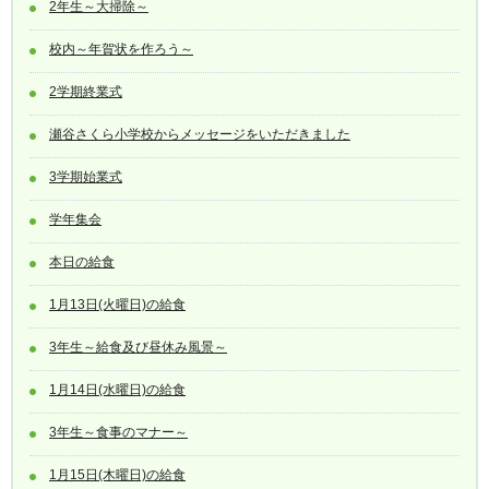
2年生～大掃除～
校内～年賀状を作ろう～
2学期終業式
瀬谷さくら小学校からメッセージをいただきました
3学期始業式
学年集会
本日の給食
1月13日(火曜日)の給食
3年生～給食及び昼休み風景～
1月14日(水曜日)の給食
3年生～食事のマナー～
1月15日(木曜日)の給食