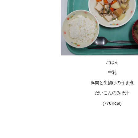
ごはん
牛乳
豚肉と生揚げのうま煮
だいこんのみそ汁
(770Kⅽal)