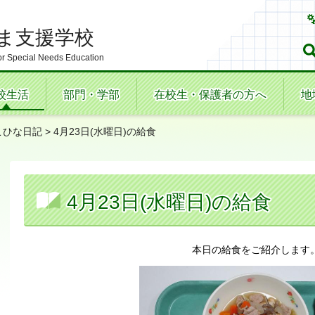
ま支援学校
r Special Needs Education
校生活
部門・学部
在校生・保護者の方へ
地
こひな日記
> 4月23日(水曜日)の給食
4月23日(水曜日)の給食
本日の給食をご紹介します