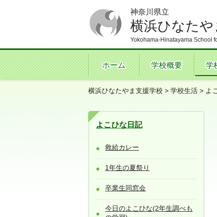
神奈川県立
横浜ひなたや
Yokohama-Hinatayama School fo
ホーム
学校概要
学
横浜ひなたやま支援学校
>
学校生活
>
よ
よこひな日記
救給カレー
1年生の夏祭り
卒業生同窓会
今日のよこひな(2年生調べも