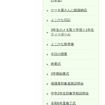
の学習)
ケーキ屋さんに紙袋納品
よこひな日記
3年生のメモ取り学習と1年生
ティーボール
よこひな祭準備
今日の授業
終業式
3学期始業式
保護者対象進路説明会
中学2年生対象学校説明会
令和6年度修了式