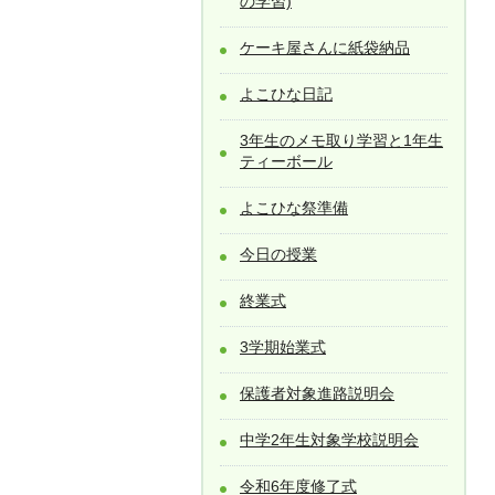
の学習)
ケーキ屋さんに紙袋納品
よこひな日記
3年生のメモ取り学習と1年生
ティーボール
よこひな祭準備
今日の授業
終業式
3学期始業式
保護者対象進路説明会
中学2年生対象学校説明会
令和6年度修了式