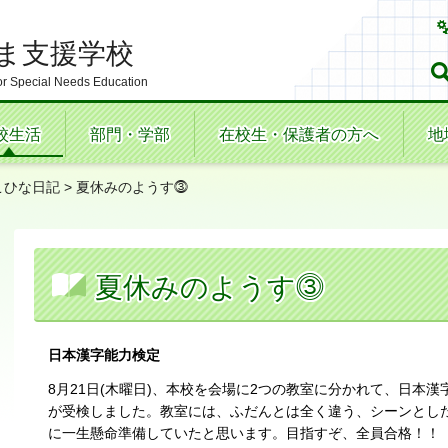
ま支援学校
r Special Needs Education
校生活
部門・学部
在校生・保護者の方へ
地
こひな日記
> 夏休みのようす⓷
夏休みのようす⓷
日本漢字能力検定
8月21日(木曜日)、本校を会場に2つの教室に分かれて、日本
が受検しました。教室には、ふだんとは全く違う、シーンとし
に一生懸命準備していたと思います。目指すぞ、全員合格！！