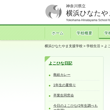
神奈川県立
横浜ひなたや
Yokohama-Hinatayama School fo
ホーム
学校概要
学
横浜ひなたやま支援学校
>
学校生活
>
よ
よこひな日記
救給カレー
1年生の夏祭り
卒業生同窓会
今日のよこひな(2年生調べも