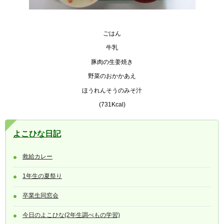
ごはん
牛乳
豚肉の生姜焼き
野菜のおかかあえ
ほうれんそうのみそ汁
(731Kcal)
よこひな日記
救給カレー
1年生の夏祭り
卒業生同窓会
今日のよこひな(2年生調べもの学習)