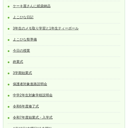
ケーキ屋さんに紙袋納品
よこひな日記
3年生のメモ取り学習と1年生ティーボール
よこひな祭準備
今日の授業
終業式
3学期始業式
保護者対象進路説明会
中学2年生対象学校説明会
令和6年度修了式
令和7年度始業式・入学式