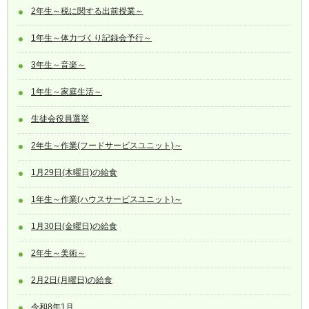
2年生～税に関する出前授業～
1年生～体力づくり記録会予行～
3年生～音楽～
1年生～家庭生活～
生徒会役員選挙
2年生～作業(フードサービスユニット)～
1月29日(木曜日)の給食
1年生～作業(ハウスサービスユニット)～
1月30日(金曜日)の給食
2年生～美術～
2月2日(月曜日)の給食
令和8年1月