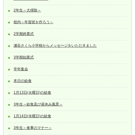
2年生～大掃除～
校内～年賀状を作ろう～
2学期終業式
瀬谷さくら小学校からメッセージをいただきました
3学期始業式
学年集会
本日の給食
1月13日(火曜日)の給食
3年生～給食及び昼休み風景～
1月14日(水曜日)の給食
3年生～食事のマナー～