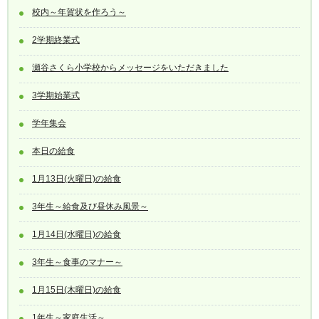
校内～年賀状を作ろう～
2学期終業式
瀬谷さくら小学校からメッセージをいただきました
3学期始業式
学年集会
本日の給食
1月13日(火曜日)の給食
3年生～給食及び昼休み風景～
1月14日(水曜日)の給食
3年生～食事のマナー～
1月15日(木曜日)の給食
1年生～家庭生活～