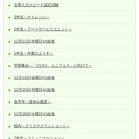
文章入力スピード認定試験
3年生～チャレンジ～
2年生～フードサービスユニット～
12月11日(木曜日)の給食
1年生～作業のようす～
学部集会～「ひびけ、よこフェス」に向けて～
12月12日(金曜日)の給食
12月15日(月曜日)の給食
各学年～昼休み風景～
12月16日(火曜日)の給食
校内～クリスマスワンショット～
2年生～コミュニケーション～