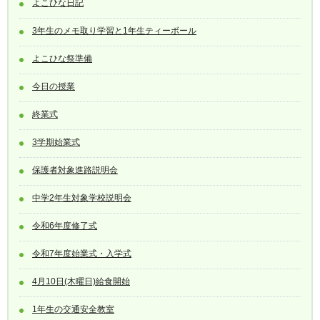
よこひな日記
3年生のメモ取り学習と1年生ティーボール
よこひな祭準備
今日の授業
終業式
3学期始業式
保護者対象進路説明会
中学2年生対象学校説明会
令和6年度修了式
令和7年度始業式・入学式
4月10日(木曜日)給食開始
1年生の交通安全教室