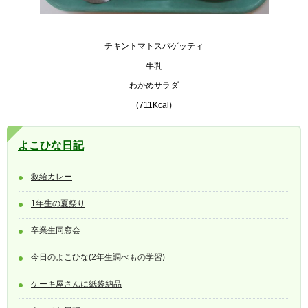
チキントマトスパゲッティ
牛乳
わかめサラダ
(711Kcal)
よこひな日記
救給カレー
1年生の夏祭り
卒業生同窓会
今日のよこひな(2年生調べもの学習)
ケーキ屋さんに紙袋納品