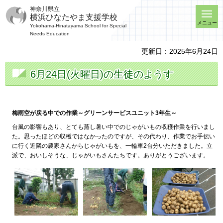
神奈川県立
横浜ひなたやま支援学校
メニュー
Yokohama-Hinatayama School for Special
Needs Education
更新日：2025年6月24日
6月24日(火曜日)の生徒のようす
梅雨空が戻る中での作業～グリーンサービスユニット3年生～
台風の影響もあり、とても蒸し暑い中でのじゃがいもの収穫作業を行いまし
た。思ったほどの収穫ではなかったのですが、その代わり、作業でお手伝い
に行く近隣の農家さんからじゃがいもを、一輪車2台分いただきました。立
派で、おいしそうな、じゃがいもさんたちです。ありがとうございます。