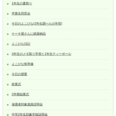
1年生の夏祭り
卒業生同窓会
今日のよこひな(2年生調べもの学習)
ケーキ屋さんに紙袋納品
よこひな日記
3年生のメモ取り学習と1年生ティーボール
よこひな祭準備
今日の授業
終業式
3学期始業式
保護者対象進路説明会
中学2年生対象学校説明会