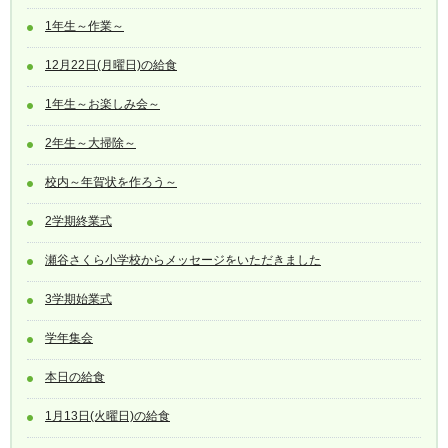
1年生～作業～
12月22日(月曜日)の給食
1年生～お楽しみ会～
2年生～大掃除～
校内～年賀状を作ろう～
2学期終業式
瀬谷さくら小学校からメッセージをいただきました
3学期始業式
学年集会
本日の給食
1月13日(火曜日)の給食