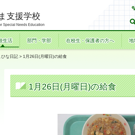
ま支援学校
r Special Needs Education
校生活
部門・学部
在校生・保護者の方へ
地
こひな日記
> 1月26日(月曜日)の給食
1月26日(月曜日)の給食