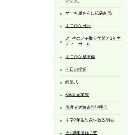
の学習)
ケーキ屋さんに紙袋納品
よこひな日記
3年生のメモ取り学習と1年生
ティーボール
よこひな祭準備
今日の授業
終業式
3学期始業式
保護者対象進路説明会
中学2年生対象学校説明会
令和6年度修了式