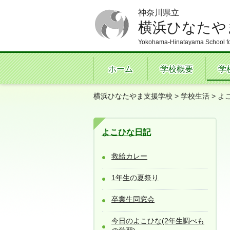
神奈川県立
横浜ひなたや
Yokohama-Hinatayama School fo
ホーム
学校概要
学
横浜ひなたやま支援学校
>
学校生活
>
よ
よこひな日記
救給カレー
1年生の夏祭り
卒業生同窓会
今日のよこひな(2年生調べも