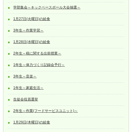
学部集会～キックベースボール大会抽選～
1月27日(火曜日)の給食
3年生～作業学習～
1月28日(水曜日)の給食
2年生～税に関する出前授業～
1年生～体力づくり記録会予行～
3年生～音楽～
1年生～家庭生活～
生徒会役員選挙
2年生～作業(フードサービスユニット)～
1月29日(木曜日)の給食