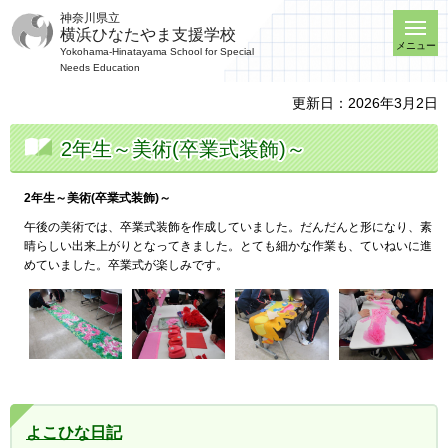
神奈川県立
横浜ひなたやま支援学校
メニュー
Yokohama-Hinatayama School for Special
Needs Education
更新日：2026年3月2日
2年生～美術(卒業式装飾)～
2年生～美術(卒業式装飾)～
午後の美術では、卒業式装飾を作成していました。だんだんと形になり、素
晴らしい出来上がりとなってきました。とても細かな作業も、ていねいに進
めていました。卒業式が楽しみです。
よこひな日記