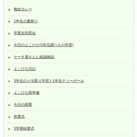
救給カレー
1年生の夏祭り
卒業生同窓会
今日のよこひな(2年生調べもの学習)
ケーキ屋さんに紙袋納品
よこひな日記
3年生のメモ取り学習と1年生ティーボール
よこひな祭準備
今日の授業
終業式
3学期始業式