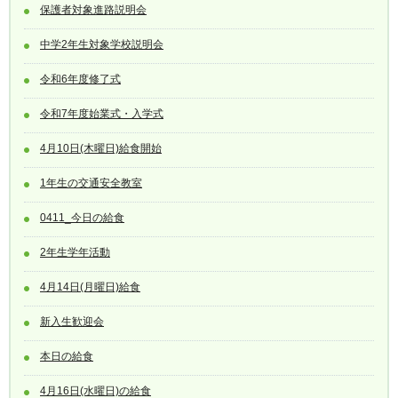
保護者対象進路説明会
中学2年生対象学校説明会
令和6年度修了式
令和7年度始業式・入学式
4月10日(木曜日)給食開始
1年生の交通安全教室
0411_今日の給食
2年生学年活動
4月14日(月曜日)給食
新入生歓迎会
本日の給食
4月16日(水曜日)の給食