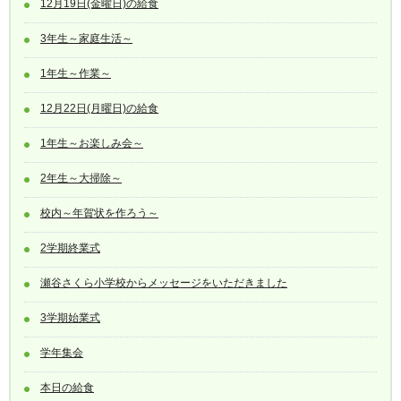
12月19日(金曜日)の給食
3年生～家庭生活～
1年生～作業～
12月22日(月曜日)の給食
1年生～お楽しみ会～
2年生～大掃除～
校内～年賀状を作ろう～
2学期終業式
瀬谷さくら小学校からメッセージをいただきました
3学期始業式
学年集会
本日の給食