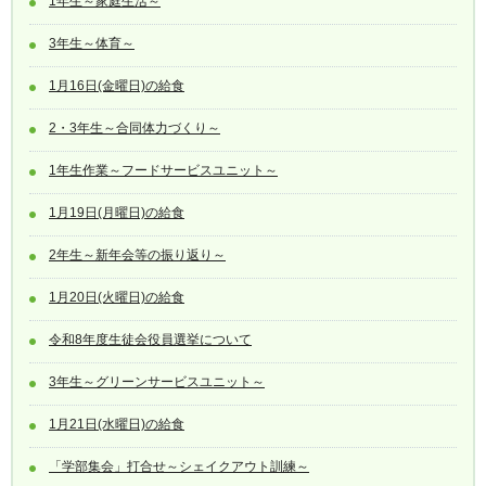
1年生～家庭生活～
3年生～体育～
1月16日(金曜日)の給食
2・3年生～合同体力づくり～
1年生作業～フードサービスユニット～
1月19日(月曜日)の給食
2年生～新年会等の振り返り～
1月20日(火曜日)の給食
令和8年度生徒会役員選挙について
3年生～グリーンサービスユニット～
1月21日(水曜日)の給食
「学部集会」打合せ～シェイクアウト訓練～