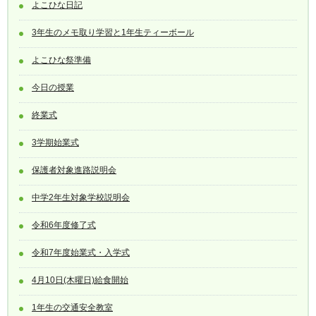
よこひな日記
3年生のメモ取り学習と1年生ティーボール
よこひな祭準備
今日の授業
終業式
3学期始業式
保護者対象進路説明会
中学2年生対象学校説明会
令和6年度修了式
令和7年度始業式・入学式
4月10日(木曜日)給食開始
1年生の交通安全教室