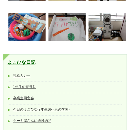
よこひな日記
救給カレー
1年生の夏祭り
卒業生同窓会
今日のよこひな(2年生調べもの学習)
ケーキ屋さんに紙袋納品