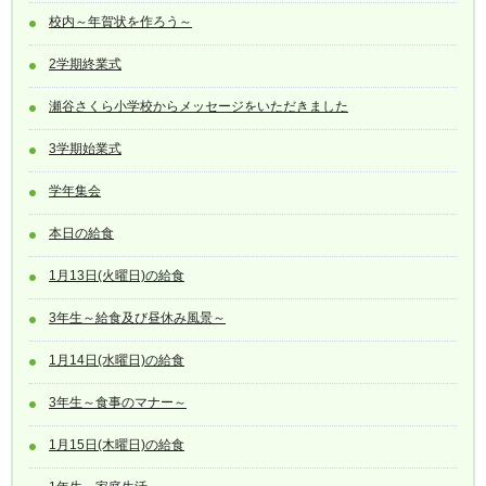
校内～年賀状を作ろう～
2学期終業式
瀬谷さくら小学校からメッセージをいただきました
3学期始業式
学年集会
本日の給食
1月13日(火曜日)の給食
3年生～給食及び昼休み風景～
1月14日(水曜日)の給食
3年生～食事のマナー～
1月15日(木曜日)の給食