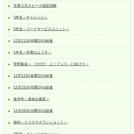
文章入力スピード認定試験
3年生～チャレンジ～
2年生～フードサービスユニット～
12月11日(木曜日)の給食
1年生～作業のようす～
学部集会～「ひびけ、よこフェス」に向けて～
12月12日(金曜日)の給食
12月15日(月曜日)の給食
各学年～昼休み風景～
12月16日(火曜日)の給食
校内～クリスマスワンショット～
2年生～コミュニケーション～