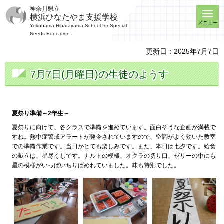
神奈川県立
横浜ひなたやま支援学校
メニュー
Yokohama-Hinatayama School for Special
Needs Education
更新日：2025年7月7日
7月7日(月曜日)の生徒のようす
夏祭り準備～2年生～
夏祭りに向けて、各クラスで準備を進めています。面白そうな企画が満載で
すね。熱中症警戒アラートが発令されていますので、空調がよく効いた教室
での準備作業です。当日がとても楽しみです。また、本日は七夕です。給食
の献立は、星尽くしです。ナルトの模様、オクラの切り口、ゼリーの中にも
星の模様がいっぱいちりばめれていました。味も特別でした。