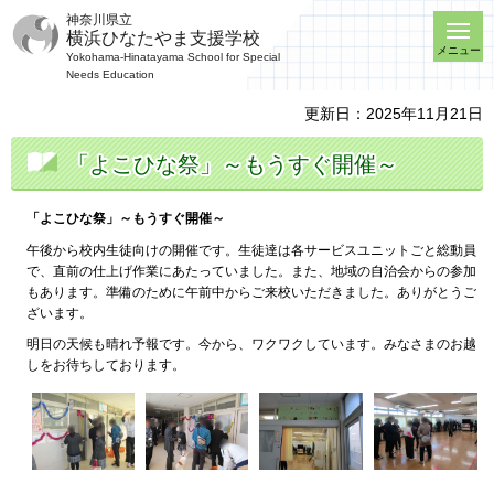
神奈川県立
横浜ひなたやま支援学校
メニュー
Yokohama-Hinatayama School for Special
Needs Education
更新日：2025年11月21日
「よこひな祭」～もうすぐ開催～
「よこひな祭」～もうすぐ開催～
午後から校内生徒向けの開催です。生徒達は各サービスユニットごと総動員
で、直前の仕上げ作業にあたっていました。また、地域の自治会からの参加
もあります。準備のために午前中からご来校いただきました。ありがとうご
ざいます。
明日の天候も晴れ予報です。今から、ワクワクしています。みなさまのお越
しをお待ちしております。