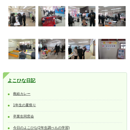
よこひな日記
救給カレー
1年生の夏祭り
卒業生同窓会
今日のよこひな(2年生調べもの学習)