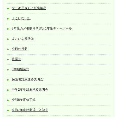
ケーキ屋さんに紙袋納品
よこひな日記
3年生のメモ取り学習と1年生ティーボール
よこひな祭準備
今日の授業
終業式
3学期始業式
保護者対象進路説明会
中学2年生対象学校説明会
令和6年度修了式
令和7年度始業式・入学式