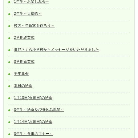
1年生～お楽しみ会～
2年生～大掃除～
校内～年賀状を作ろう～
2学期終業式
瀬谷さくら小学校からメッセージをいただきました
3学期始業式
学年集会
本日の給食
1月13日(火曜日)の給食
3年生～給食及び昼休み風景～
1月14日(水曜日)の給食
3年生～食事のマナー～