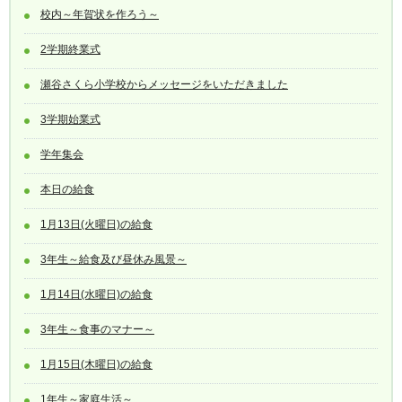
校内～年賀状を作ろう～
2学期終業式
瀬谷さくら小学校からメッセージをいただきました
3学期始業式
学年集会
本日の給食
1月13日(火曜日)の給食
3年生～給食及び昼休み風景～
1月14日(水曜日)の給食
3年生～食事のマナー～
1月15日(木曜日)の給食
1年生～家庭生活～