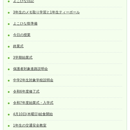
よこひな日記
3年生のメモ取り学習と1年生ティーボール
よこひな祭準備
今日の授業
終業式
3学期始業式
保護者対象進路説明会
中学2年生対象学校説明会
令和6年度修了式
令和7年度始業式・入学式
4月10日(木曜日)給食開始
1年生の交通安全教室