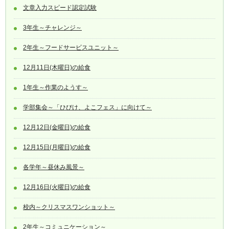
文章入力スピード認定試験
3年生～チャレンジ～
2年生～フードサービスユニット～
12月11日(木曜日)の給食
1年生～作業のようす～
学部集会～「ひびけ、よこフェス」に向けて～
12月12日(金曜日)の給食
12月15日(月曜日)の給食
各学年～昼休み風景～
12月16日(火曜日)の給食
校内～クリスマスワンショット～
2年生～コミュニケーション～