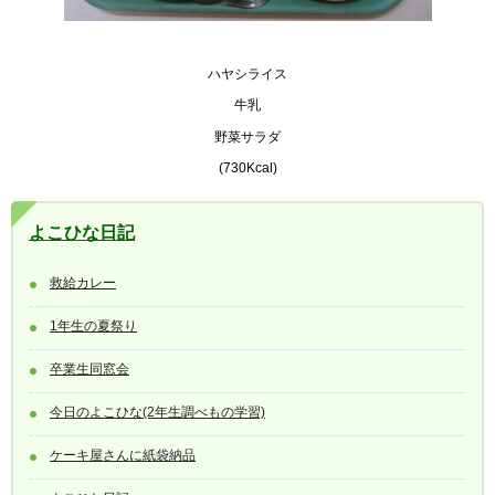
ハヤシライス
牛乳
野菜サラダ
(730Kcal)
よこひな日記
救給カレー
1年生の夏祭り
卒業生同窓会
今日のよこひな(2年生調べもの学習)
ケーキ屋さんに紙袋納品