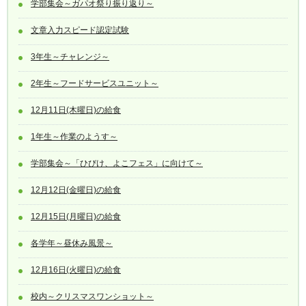
学部集会～ガパオ祭り振り返り～
文章入力スピード認定試験
3年生～チャレンジ～
2年生～フードサービスユニット～
12月11日(木曜日)の給食
1年生～作業のようす～
学部集会～「ひびけ、よこフェス」に向けて～
12月12日(金曜日)の給食
12月15日(月曜日)の給食
各学年～昼休み風景～
12月16日(火曜日)の給食
校内～クリスマスワンショット～