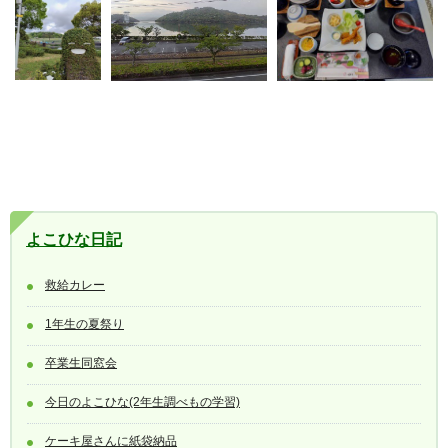
よこひな日記
救給カレー
1年生の夏祭り
卒業生同窓会
今日のよこひな(2年生調べもの学習)
ケーキ屋さんに紙袋納品