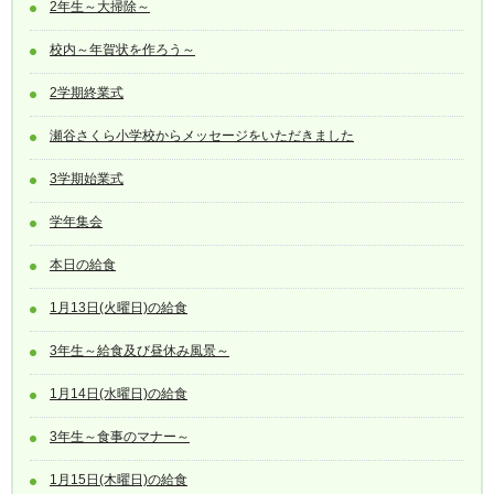
2年生～大掃除～
校内～年賀状を作ろう～
2学期終業式
瀬谷さくら小学校からメッセージをいただきました
3学期始業式
学年集会
本日の給食
1月13日(火曜日)の給食
3年生～給食及び昼休み風景～
1月14日(水曜日)の給食
3年生～食事のマナー～
1月15日(木曜日)の給食