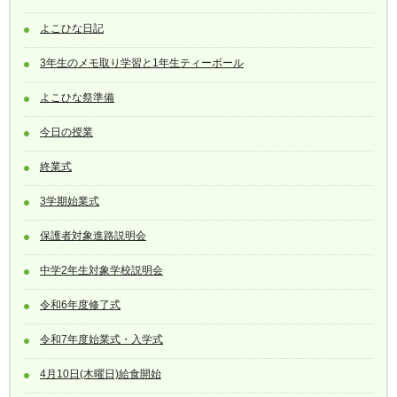
よこひな日記
3年生のメモ取り学習と1年生ティーボール
よこひな祭準備
今日の授業
終業式
3学期始業式
保護者対象進路説明会
中学2年生対象学校説明会
令和6年度修了式
令和7年度始業式・入学式
4月10日(木曜日)給食開始