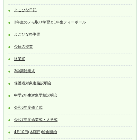
よこひな日記
3年生のメモ取り学習と1年生ティーボール
よこひな祭準備
今日の授業
終業式
3学期始業式
保護者対象進路説明会
中学2年生対象学校説明会
令和6年度修了式
令和7年度始業式・入学式
4月10日(木曜日)給食開始