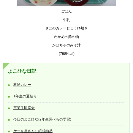
ごはん
牛乳
さばのカレーじょうゆ焼き
わかめの酢の物
かぼちゃのみそ汁
(798Kcal)
よこひな日記
救給カレー
1年生の夏祭り
卒業生同窓会
今日のよこひな(2年生調べもの学習)
ケーキ屋さんに紙袋納品