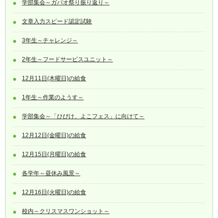
学部集会～ガパオ祭り振り返り～
文章入力スピード認定試験
3年生～チャレンジ～
2年生～フードサービスユニット～
12月11日(木曜日)の給食
1年生～作業のようす～
学部集会～「ひびけ、よこフェス」に向けて～
12月12日(金曜日)の給食
12月15日(月曜日)の給食
各学年～昼休み風景～
12月16日(火曜日)の給食
校内～クリスマスワンショット～