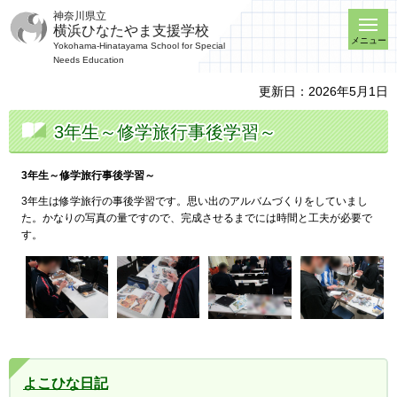
神奈川県立
横浜ひなたやま支援学校
メニュー
Yokohama-Hinatayama School for Special
Needs Education
更新日：2026年5月1日
3年生～修学旅行事後学習～
3年生～修学旅行事後学習～
3年生は修学旅行の事後学習です。思い出のアルバムづくりをしていまし
た。かなりの写真の量ですので、完成させるまでには時間と工夫が必要で
す。
よこひな日記