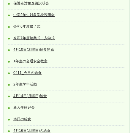
保護者対象進路説明会
中学2年生対象学校説明会
令和6年度修了式
令和7年度始業式・入学式
4月10日(木曜日)給食開始
1年生の交通安全教室
0411_今日の給食
2年生学年活動
4月14日(月曜日)給食
新入生歓迎会
本日の給食
4月16日(水曜日)の給食