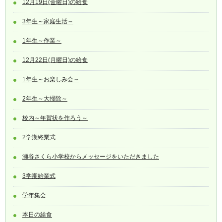
12月19日(金曜日)の給食
3年生～家庭生活～
1年生～作業～
12月22日(月曜日)の給食
1年生～お楽しみ会～
2年生～大掃除～
校内～年賀状を作ろう～
2学期終業式
瀬谷さくら小学校からメッセージをいただきました
3学期始業式
学年集会
本日の給食