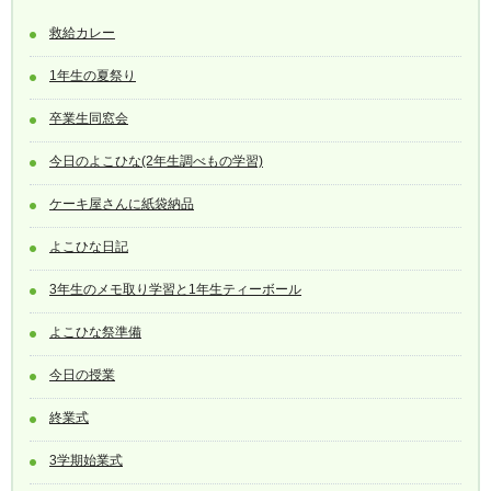
救給カレー
1年生の夏祭り
卒業生同窓会
今日のよこひな(2年生調べもの学習)
ケーキ屋さんに紙袋納品
よこひな日記
3年生のメモ取り学習と1年生ティーボール
よこひな祭準備
今日の授業
終業式
3学期始業式