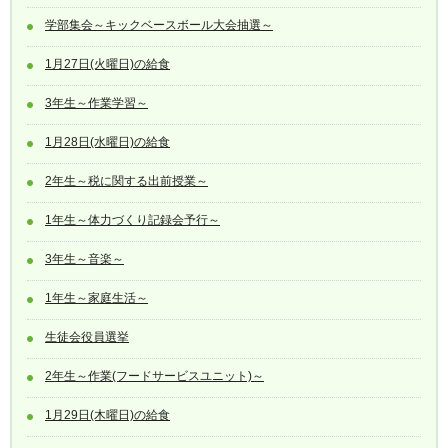
学部集会～キックベースボール大会抽選～
1月27日(火曜日)の給食
3年生～作業学習～
1月28日(水曜日)の給食
2年生～税に関する出前授業～
1年生～体力づくり記録会予行～
3年生～音楽～
1年生～家庭生活～
生徒会役員選挙
2年生～作業(フードサービスユニット)～
1月29日(木曜日)の給食