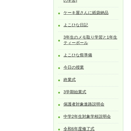
の学習)
ケーキ屋さんに紙袋納品
よこひな日記
3年生のメモ取り学習と1年生
ティーボール
よこひな祭準備
今日の授業
終業式
3学期始業式
保護者対象進路説明会
中学2年生対象学校説明会
令和6年度修了式