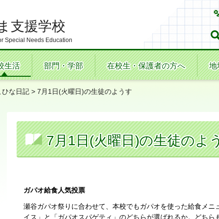
ま支援学校
r Special Needs Education
校生活
部門・学部
在校生・保護者の方へ
地
こひな日記
> 7月1日(火曜日)の生徒のようす
7月1日(火曜日)の生徒のよ
ガパオ給食人気投票
瀬谷ガパオ祭りに合わせて、本校でもガパオを使った給食メニ
イス」と「ガパオスパゲティ」のどちらが選ばれるか。どちら