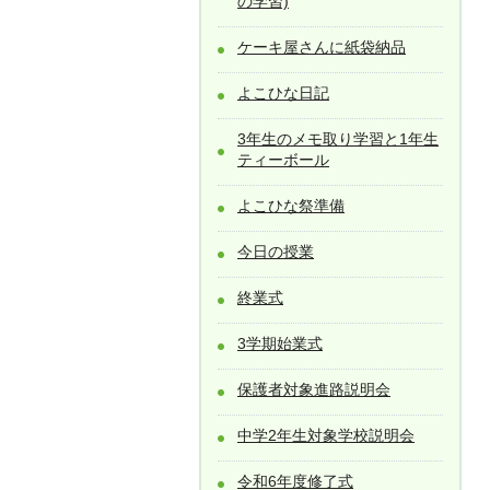
の学習)
ケーキ屋さんに紙袋納品
よこひな日記
3年生のメモ取り学習と1年生
ティーボール
よこひな祭準備
今日の授業
終業式
3学期始業式
保護者対象進路説明会
中学2年生対象学校説明会
令和6年度修了式