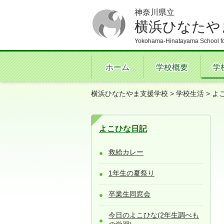
神奈川県立
横浜ひなたや
Yokohama-Hinatayama School fo
ホーム
学校概要
学
横浜ひなたやま支援学校
>
学校生活
>
よ
よこひな日記
救給カレー
1年生の夏祭り
卒業生同窓会
今日のよこひな(2年生調べも