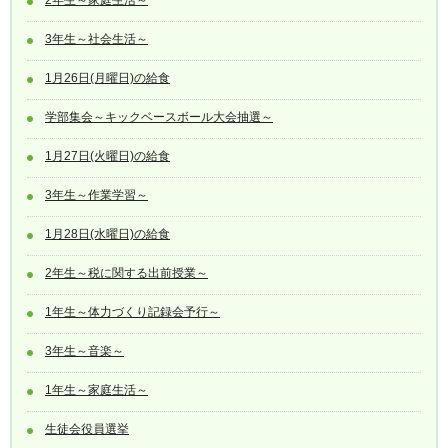
3年生～社会生活～
1月26日(月曜日)の給食
学部集会～キックベースボール大会抽選～
1月27日(火曜日)の給食
3年生～作業学習～
1月28日(水曜日)の給食
2年生～税に関する出前授業～
1年生～体力づくり記録会予行～
3年生～音楽～
1年生～家庭生活～
生徒会役員選挙