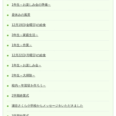
1年生～お楽しみ会の準備～
昼休みの風景
12月19日(金曜日)の給食
3年生～家庭生活～
1年生～作業～
12月22日(月曜日)の給食
1年生～お楽しみ会～
2年生～大掃除～
校内～年賀状を作ろう～
2学期終業式
瀬谷さくら小学校からメッセージをいただきました
3学期始業式