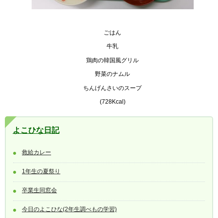
ごはん
牛乳
鶏肉の韓国風グリル
野菜のナムル
ちんげんさいのスープ
(728Kcal)
よこひな日記
救給カレー
1年生の夏祭り
卒業生同窓会
今日のよこひな(2年生調べもの学習)