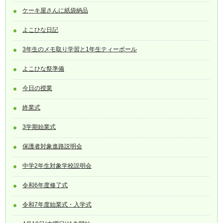
ケーキ屋さんに紙袋納品
よこひな日記
3年生のメモ取り学習と1年生ティーボール
よこひな祭準備
今日の授業
終業式
3学期始業式
保護者対象進路説明会
中学2年生対象学校説明会
令和6年度修了式
令和7年度始業式・入学式