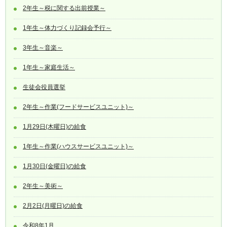
2年生～税に関する出前授業～
1年生～体力づくり記録会予行～
3年生～音楽～
1年生～家庭生活～
生徒会役員選挙
2年生～作業(フードサービスユニット)～
1月29日(木曜日)の給食
1年生～作業(ハウスサービスユニット)～
1月30日(金曜日)の給食
2年生～美術～
2月2日(月曜日)の給食
令和8年1月