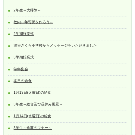
2年生～大掃除～
校内～年賀状を作ろう～
2学期終業式
瀬谷さくら小学校からメッセージをいただきました
3学期始業式
学年集会
本日の給食
1月13日(火曜日)の給食
3年生～給食及び昼休み風景～
1月14日(水曜日)の給食
3年生～食事のマナー～