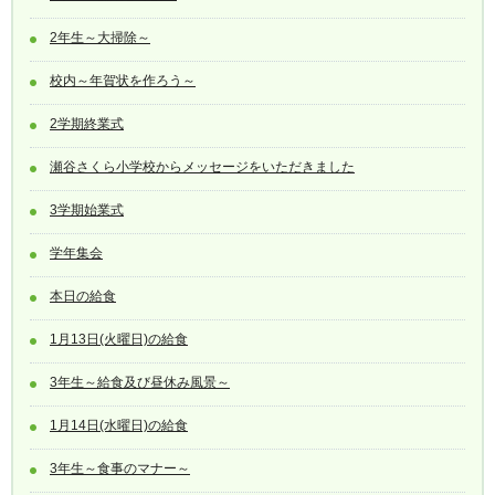
2年生～大掃除～
校内～年賀状を作ろう～
2学期終業式
瀬谷さくら小学校からメッセージをいただきました
3学期始業式
学年集会
本日の給食
1月13日(火曜日)の給食
3年生～給食及び昼休み風景～
1月14日(水曜日)の給食
3年生～食事のマナー～