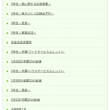
2年生～税に関する出前授業～
1年生～体力づくり記録会予行～
3年生～音楽～
1年生～家庭生活～
生徒会役員選挙
2年生～作業(フードサービスユニット)～
1月29日(木曜日)の給食
1年生～作業(ハウスサービスユニット)～
1月30日(金曜日)の給食
2年生～美術～
2月2日(月曜日)の給食
令和8年1月