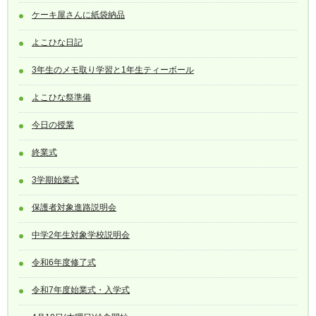
ケーキ屋さんに紙袋納品
よこひな日記
3年生のメモ取り学習と1年生ティーボール
よこひな祭準備
今日の授業
終業式
3学期始業式
保護者対象進路説明会
中学2年生対象学校説明会
令和6年度修了式
令和7年度始業式・入学式