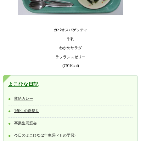
ガパオスパゲッティ
牛乳
わかめサラダ
ラフランスゼリー
(791Kcal)
よこひな日記
救給カレー
1年生の夏祭り
卒業生同窓会
今日のよこひな(2年生調べもの学習)