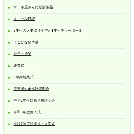
ケーキ屋さんに紙袋納品
よこひな日記
3年生のメモ取り学習と1年生ティーボール
よこひな祭準備
今日の授業
終業式
3学期始業式
保護者対象進路説明会
中学2年生対象学校説明会
令和6年度修了式
令和7年度始業式・入学式