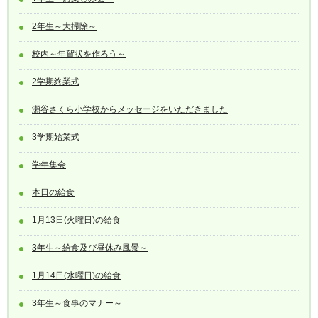
2年生～大掃除～
校内～年賀状を作ろう～
2学期終業式
瀬谷さくら小学校からメッセージをいただきました
3学期始業式
学年集会
本日の給食
1月13日(火曜日)の給食
3年生～給食及び昼休み風景～
1月14日(水曜日)の給食
3年生～食事のマナー～