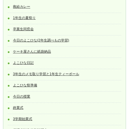
救給カレー
1年生の夏祭り
卒業生同窓会
今日のよこひな(2年生調べもの学習)
ケーキ屋さんに紙袋納品
よこひな日記
3年生のメモ取り学習と1年生ティーボール
よこひな祭準備
今日の授業
終業式
3学期始業式