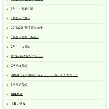
3年生～家庭生活～
1年生～作業～
12月22日(月曜日)の給食
1年生～お楽しみ会～
2年生～大掃除～
校内～年賀状を作ろう～
2学期終業式
瀬谷さくら小学校からメッセージをいただきました
3学期始業式
学年集会
本日の給食