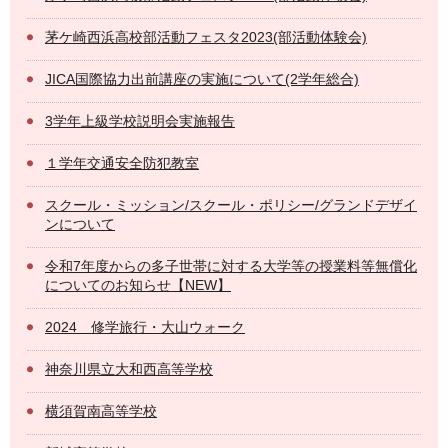
茅ケ崎西浜高校部活動フェスタ2023(部活動体験会)
JICA国際協力出前講座の実施について(2学年総合)
3学年上級学校説明会実施報告
１学年交通安全防犯教室
スクール・ミッション/スクール・ポリシー/グランドデザイ
ンについて
令和7年度からの多子世帯に対する大学等の授業料等無償化
についてのお知らせ【NEW】
2024 修学旅行・大山ウォーク
神奈川県立大和西高等学校
横須賀南高等学校