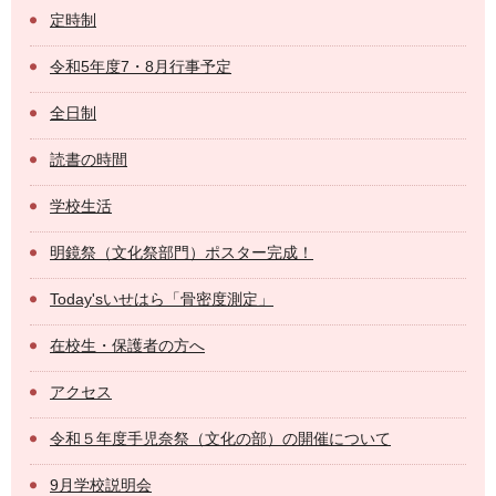
定時制
令和5年度7・8月行事予定
全日制
読書の時間
学校生活
明鏡祭（文化祭部門）ポスター完成！
Today'sいせはら「骨密度測定」
在校生・保護者の方へ
アクセス
令和５年度手児奈祭（文化の部）の開催について
9月学校説明会