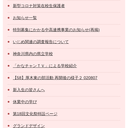
新型コロナ対策在校生保護者
お知らせ一覧
特別募集にかかる中高連携事業のお知らせ(再掲)
いじめ関連の調査報告について
神奈川県内の県立学校
「かなチャンＴＶ」による学校紹介
【58】厚木東の部活動 再開後の様子２ 020807
新入生の皆さんへ
休業中の学び
第18回文化祭特設ページ
グランドデザイン