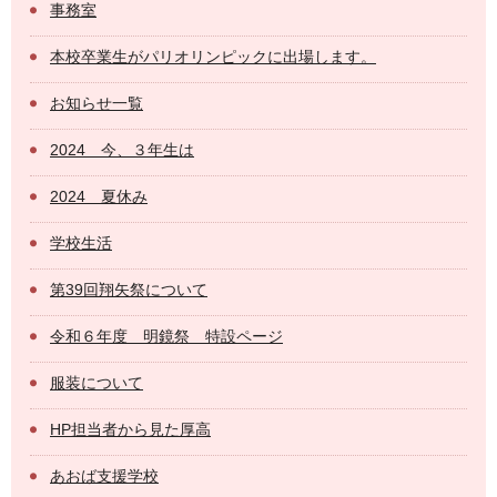
事務室
本校卒業生がパリオリンピックに出場します。
お知らせ一覧
2024 今、３年生は
2024 夏休み
学校生活
第39回翔矢祭について
令和６年度 明鏡祭 特設ページ
服装について
HP担当者から見た厚高
あおば支援学校