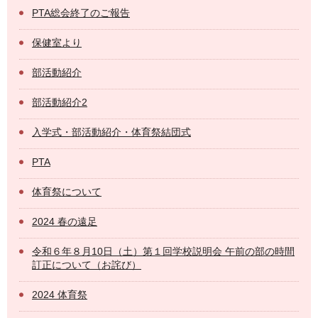
PTA総会終了のご報告
保健室より
部活動紹介
部活動紹介2
入学式・部活動紹介・体育祭結団式
PTA
体育祭について
2024 春の遠足
令和６年８月10日（土）第１回学校説明会 午前の部の時間
訂正について（お詫び）
2024 体育祭