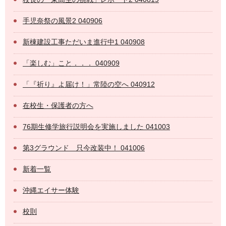
手児奈祭の風景2 040906
新棟建設工事ただいま進行中1 040908
「楽しむ」こと．．． 040909
「『祈り』よ届け！」常陸の空へ 040912
在校生・保護者の方へ
76期生修学旅行説明会を実施しました 041003
第3グラウンド 只今改装中！ 041006
新着一覧
沖縄エイサー体験
校則