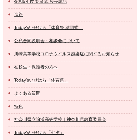
令和5年度 始業式 校長講話
進路
Today'sいせはら「体育祭 結団式」
公私合同説明会・相談会について
川崎高等学校コロナウイルス感染症に関するお知らせ
在校生・保護者の方へ
Today'sいせはら「体育祭」
よくある質問
特色
神奈川県立追浜高等学校｜神奈川県教育委員会
Today'sいせはら「七夕」