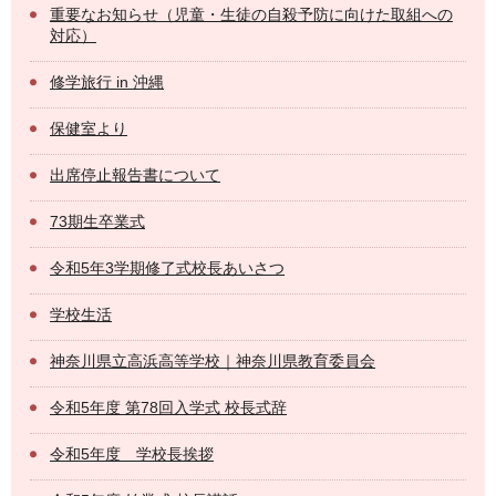
重要なお知らせ（児童・生徒の自殺予防に向けた取組への
対応）
修学旅行 in 沖縄
保健室より
出席停止報告書について
73期生卒業式
令和5年3学期修了式校長あいさつ
学校生活
神奈川県立高浜高等学校｜神奈川県教育委員会
令和5年度 第78回入学式 校長式辞
令和5年度 学校長挨拶