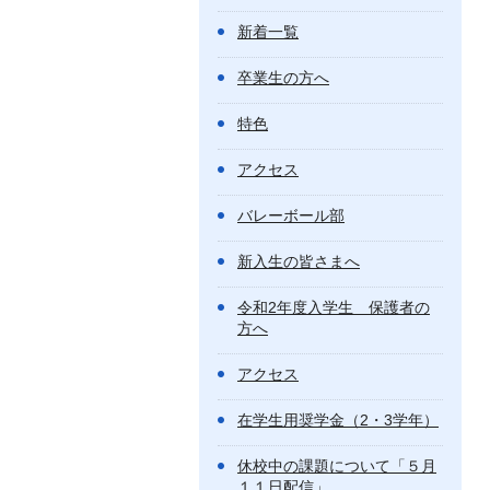
新着一覧
卒業生の方へ
特色
アクセス
バレーボール部
新入生の皆さまへ
令和2年度入学生 保護者の
方へ
アクセス
在学生用奨学金（2・3学年）
休校中の課題について「５月
１１日配信」