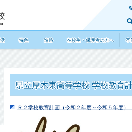
校
ol
生活
特色
進路
在校生・保護者の方へ
卒
県立厚木東高等学校 学校教育
Ｒ２学校教育計画（令和２年度～令和５年度）（P