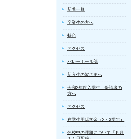
新着一覧
卒業生の方へ
特色
アクセス
バレーボール部
新入生の皆さまへ
令和2年度入学生 保護者の
方へ
アクセス
在学生用奨学金（2・3学年）
休校中の課題について「５月
１１日配信」