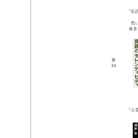
『乱
思い
発見
第
34
『心