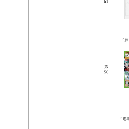
51
『輝
第
50
『電