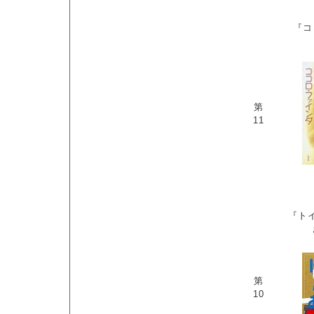
『コ
第
11
『ト
第
10