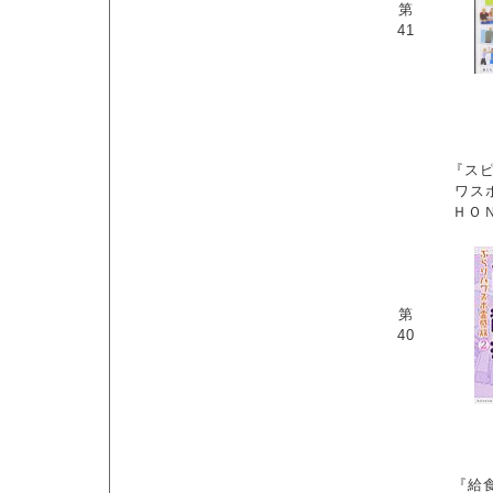
第
41
『スピ
ワス
ＨＯ
第
40
『給