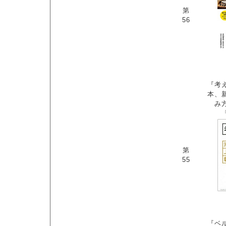
第
56
『考
本、
み
第
55
『ベ