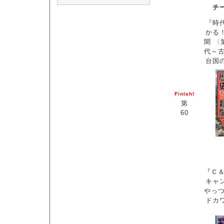
チ
『時
かる
聞 〈
代～古
台国
Finish!
第
60
『Ｃ＆
キャ
やっ
ドカ