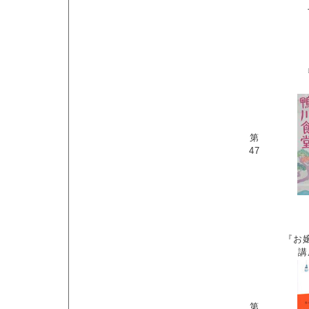
・ビ
第
47
『お
講
第