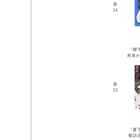
第
24
『櫻
死体が
第
23
『森
敬語