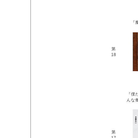
『
第
18
『僕
んな
第
17