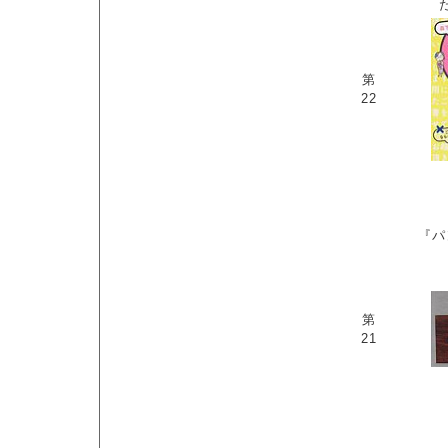
第
22
『パ
第
21