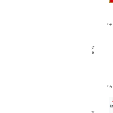
『チ
第
９
『カ
第