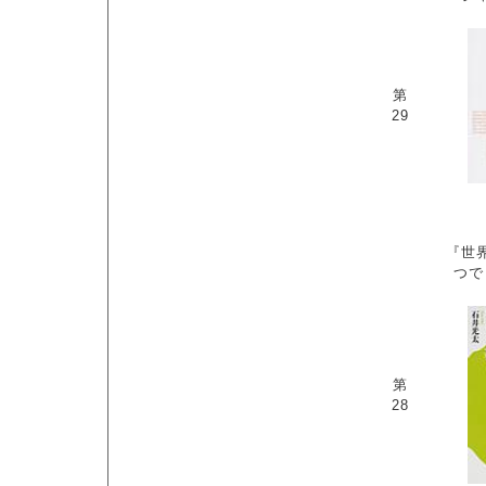
第
29
『世
つで
第
28