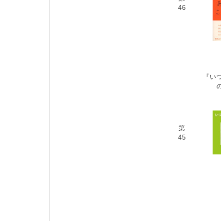
46
『い
第
45