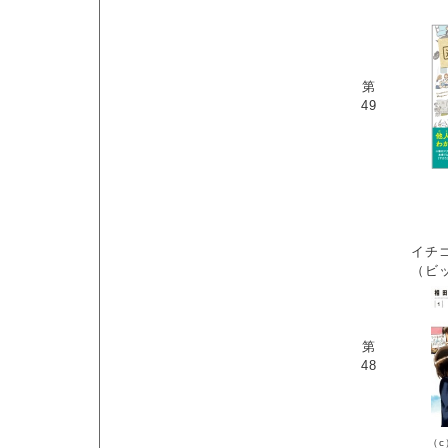
第
49
イチ
（ビ
第
48
（