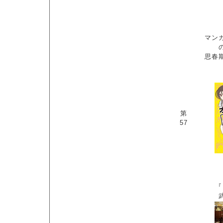
マン
思春
第
57
『