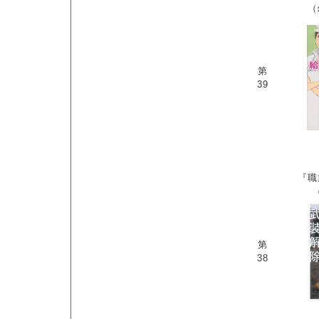
（
第
39
『職
第
38