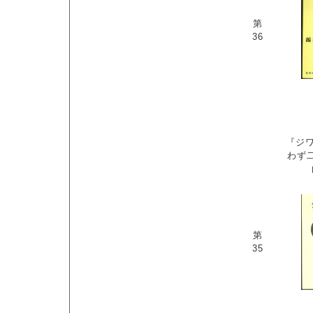
第
36
『ジワ
わず
第
35