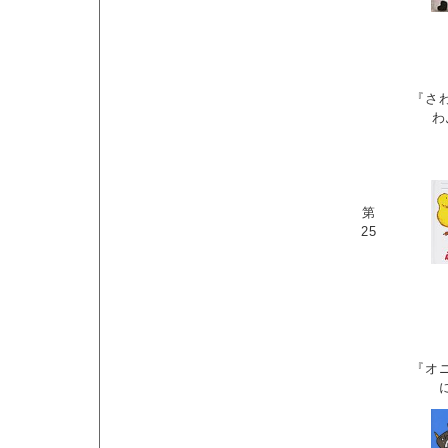
『さ
わ
第
25
『オ