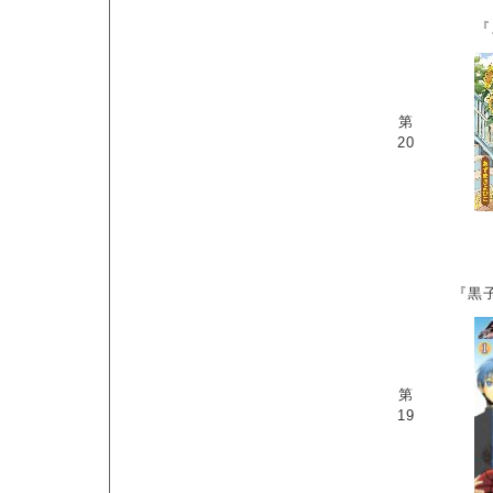
『
第
20
『黒
第
19