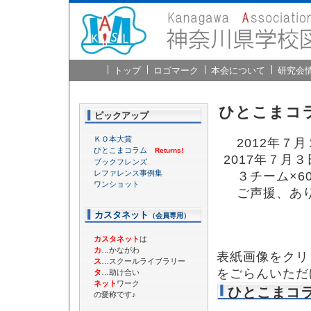
トップ
ロゴマーク
本会について
研究会
ひとこまコ
ピックアップ
ＫＯ本大賞
2012年７
ひとこまコラム
Returns!
2017年７月
ブックフレンズ
レファレンス事例集
３チーム×6
ワンショット
ご声援、あり
カスタネット
（会員専用）
カスタネット
は
カ
…かながわ
表紙画像をクリ
ス
…スクールライブラリー
をごらんいただ
タ
…助け合い
ネット
ワーク
ひとこまコ
の愛称です♪