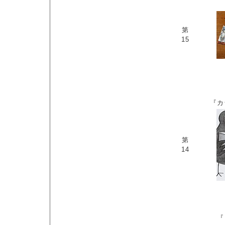
第
15
『カ
第
14
『