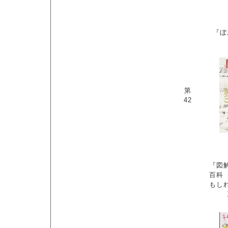
『ぼ
第
42
『図
百科
もし