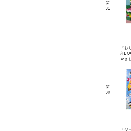
第
31
『お
合BO
やさ
第
30
『ジ