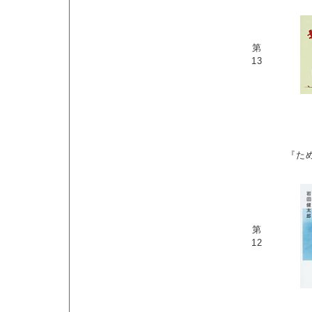
第
13
『た
第
12