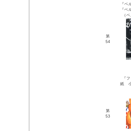
『ベ
『ベ
（ベ
第
54
『フ
紙 
第
53